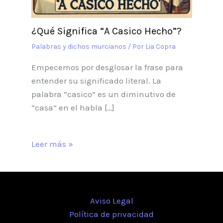
¿Qué Significa “A Casico Hecho”?
Palabras y dichos murcianos
/ Por
Lia Copra
Empecemos por desglosar la frase para
entender su significado literal. La
palabra “casico” es un diminutivo de
“casa” en el habla […]
Leer más »
Aviso Legal
Política de privacidad