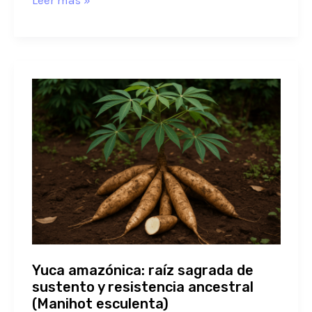
Leer más »
Yuca
amazónica:
raíz
sagrada
de
sustento
y
resistencia
ancestral
(Manihot
Yuca amazónica: raíz sagrada de
esculenta)
sustento y resistencia ancestral
(Manihot esculenta)