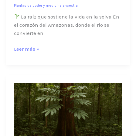
Plantas de poder y medicina ancestral
La raíz que sostiene la vida en la selva En
el corazón del Amazonas, donde el río se
convierte en
Leer más »
Copaiba
(Copaifera
officinalis):
guardiana
de
sombra
y