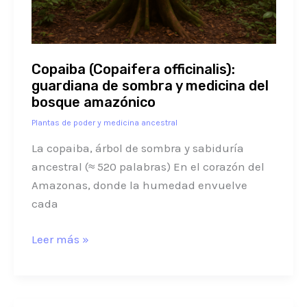
medicina
del
bosque
Copaiba (Copaifera officinalis):
amazónico
guardiana de sombra y medicina del
bosque amazónico
Plantas de poder y medicina ancestral
La copaiba, árbol de sombra y sabiduría
ancestral (≈ 520 palabras) En el corazón del
Amazonas, donde la humedad envuelve
cada
Leer más »