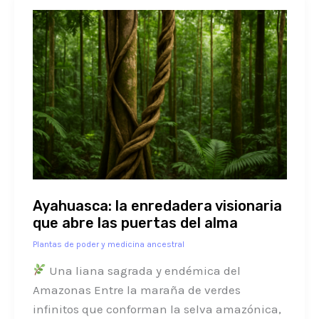
Ayahuasca:
la
enredadera
visionaria
que
abre
las
puertas
del
alma
Ayahuasca: la enredadera visionaria
que abre las puertas del alma
Plantas de poder y medicina ancestral
Una liana sagrada y endémica del
Amazonas Entre la maraña de verdes
infinitos que conforman la selva amazónica,