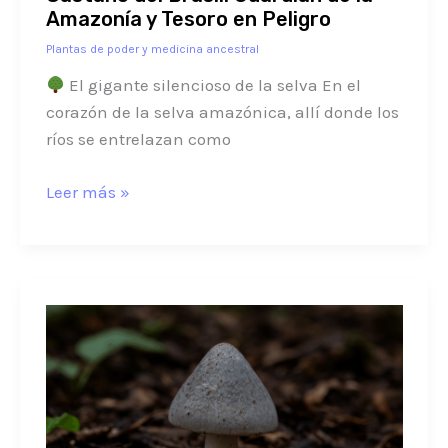
Peligro
Amazonía y Tesoro en Peligro
Plantas de poder y medicina ancestral
El gigante silencioso de la selva En el
corazón de la selva amazónica, allí donde los
ríos se entrelazan como
Leer más »
Agarikon
amazónico:
el
hongo
de