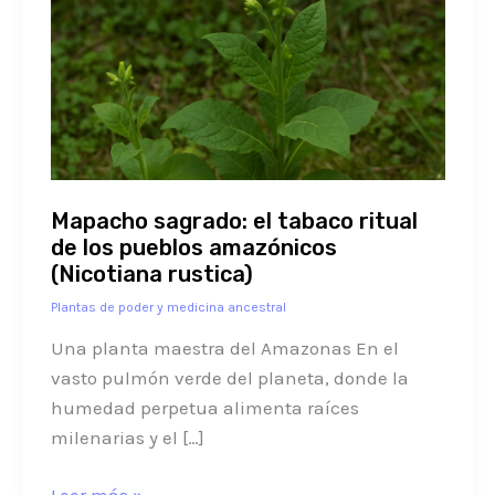
tabaco
ritual
de
los
pueblos
amazónicos
(Nicotiana
Mapacho sagrado: el tabaco ritual
rustica)
de los pueblos amazónicos
(Nicotiana rustica)
Plantas de poder y medicina ancestral
Una planta maestra del Amazonas En el
vasto pulmón verde del planeta, donde la
humedad perpetua alimenta raíces
milenarias y el […]