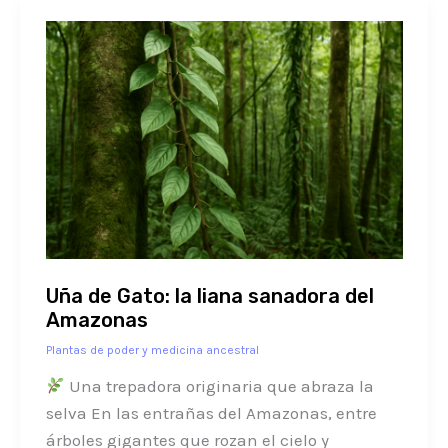
Uña
de
Gato:
la
liana
sanadora
del
Amazonas
Uña de Gato: la liana sanadora del
Amazonas
Plantas de poder y medicina ancestral
Una trepadora originaria que abraza la
selva En las entrañas del Amazonas, entre
árboles gigantes que rozan el cielo y