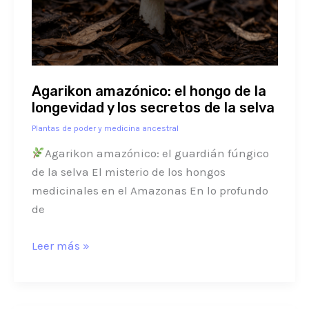
la
longevidad
y
los
secretos
Agarikon amazónico: el hongo de la
de
longevidad y los secretos de la selva
la
Plantas de poder y medicina ancestral
selva
Agarikon amazónico: el guardián fúngico
de la selva El misterio de los hongos
medicinales en el Amazonas En lo profundo
de
Leer más »