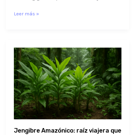
Leer más »
Jengibre
Amazónico:
raíz
viajera
que
sana
en
la
selva
Jengibre Amazónico: raíz viajera que