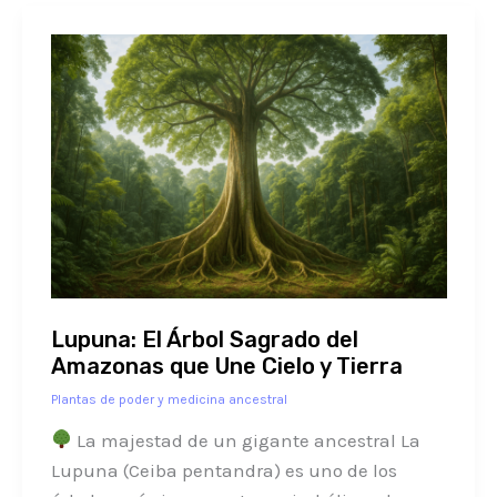
Lupuna:
El
Árbol
Sagrado
del
Amazonas
que
Une
Cielo
y
Lupuna: El Árbol Sagrado del
Tierra
Amazonas que Une Cielo y Tierra
Plantas de poder y medicina ancestral
La majestad de un gigante ancestral La
Lupuna (Ceiba pentandra) es uno de los