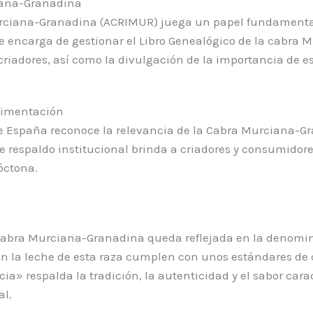
ciana-Granadina
urciana-Granadina (ACRIMUR) juega un papel fundamental 
e encarga de gestionar el Libro Genealógico de la cabra
riadores, así como la divulgación de la importancia de es
Alimentación
de España reconoce la relevancia de la Cabra Murciana-Gr
te respaldo institucional brinda a criadores y consumidore
óctona.
a Cabra Murciana-Granadina queda reflejada en la denomi
on la leche de esta raza cumplen con unos estándares de c
» respalda la tradición, la autenticidad y el sabor carac
al.