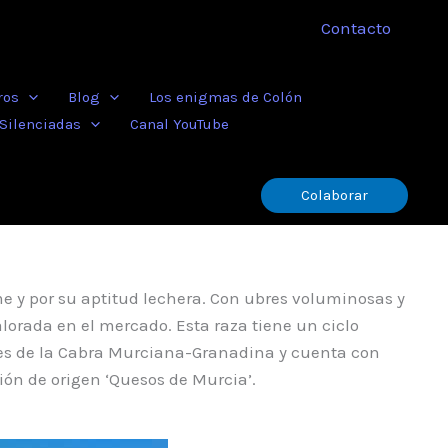
Contacto
ros
Blog
Los enigmas de Colón
 Silenciadas
Canal YouTube
Colaborar
e y por su aptitud lechera. Con ubres voluminosas y
alorada en el mercado. Esta raza tiene un ciclo
ores de la Cabra Murciana-Granadina y cuenta con
ón de origen ‘Quesos de Murcia’.