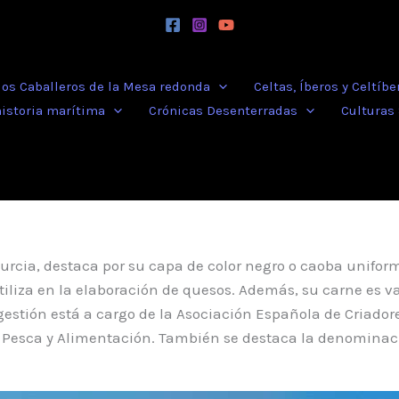
 los Caballeros de la Mesa redonda
Celtas, Íberos y Celtíbe
historia marítima
Crónicas Desenterradas
Culturas
cia, destaca por su capa de color negro o caoba uniform
tiliza en la elaboración de quesos. Además, su carne es v
 gestión está a cargo de la Asociación Española de Criad
, Pesca y Alimentación. También se destaca la denominaci