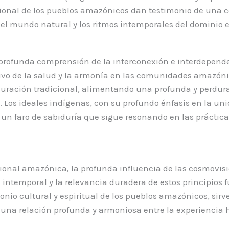
cional de los pueblos amazónicos dan testimonio de una c
l mundo natural y los ritmos intemporales del dominio es
ofunda comprensión de la interconexión e interdependen
tivo de la salud y la armonía en las comunidades amazóni
 curación tradicional, alimentando una profunda y perdura
. Los ideales indígenas, con su profundo énfasis en la uni
n faro de sabiduría que sigue resonando en las prácticas 
cional amazónica, la profunda influencia de las cosmovisi
ntemporal y la relevancia duradera de estos principios fu
onio cultural y espiritual de los pueblos amazónicos, sirv
 una relación profunda y armoniosa entre la experiencia 