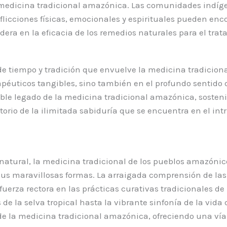
la medicina tradicional amazónica. Las comunidades ind
flicciones físicas, emocionales y espirituales pueden enc
era en la eficacia de los remedios naturales para el tra
e tiempo y tradición que envuelve la medicina tradiciona
rapéuticos tangibles, sino también en el profundo sentid
le legado de la medicina tradicional amazónica, sostenid
rio de la ilimitada sabiduría que se encuentra en el int
tural, la medicina tradicional de los pueblos amazónico
 sus maravillosas formas. La arraigada comprensión de la
erza rectora en las prácticas curativas tradicionales d
 la selva tropical hasta la vibrante sinfonía de la vida 
de la medicina tradicional amazónica, ofreciendo una vía 