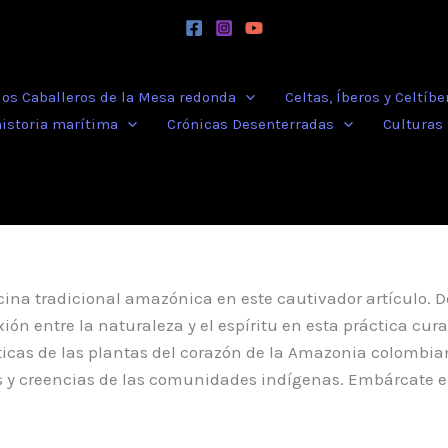
 los Caballeros de la Mesa redonda
Celtas, Íberos y Celtíbe
historia marítima
Crónicas Desenterradas
Culturas
cina tradicional amazónica en este cautivador artículo. D
ón entre la naturaleza y el espíritu en esta práctica cur
icas de las plantas del corazón de la Amazonia colombiana
 y creencias de las comunidades indígenas. Embárcate en 