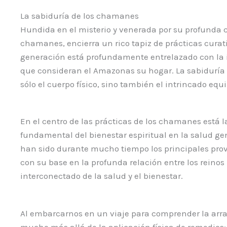
La sabiduría de los chamanes
Hundida en el misterio y venerada por su profunda c
chamanes, encierra un rico tapiz de prácticas curat
generación está profundamente entrelazado con la in
que consideran el Amazonas su hogar. La sabiduría 
sólo el cuerpo físico, sino también el intrincado equil
En el centro de las prácticas de los chamanes está l
fundamental del bienestar espiritual en la salud ge
han sido durante mucho tiempo los principales prov
con su base en la profunda relación entre los reinos
interconectado de la salud y el bienestar.
Al embarcarnos en un viaje para comprender la arra
mucho más allá de la aplicación física de remedios; 