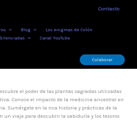
Contacto
ros
Blog
Los enigmas de Colón
 Silenciadas
Canal YouTube
Colaborar
escubre el poder de las plantas sagradas utilizadas
ativa. Conoce el impacto de la medicina ancestral en
. Sumérgete en la rica historia y prácticas de la
un viaje para descubrir la sabiduría y los tesoros