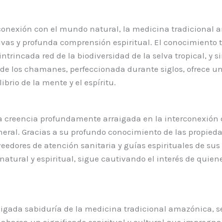
onexión con el mundo natural, la medicina tradicional am
ivas y profunda comprensión espiritual. El conocimiento 
trincada red de la biodiversidad de la selva tropical, y 
de los chamanes, perfeccionada durante siglos, ofrece un
ibrio de la mente y el espíritu.
a creencia profundamente arraigada en la interconexión de
neral. Gracias a su profundo conocimiento de las propied
eedores de atención sanitaria y guías espirituales de s
 natural y espiritual, sigue cautivando el interés de qui
igada sabiduría de la medicina tradicional amazónica, s
abarca un significado espiritual y cultural que impregna 