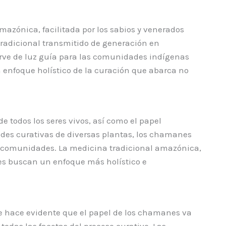
azónica, facilitada por los sabios y venerados
tradicional transmitido de generación en
sirve de luz guía para las comunidades indígenas
 enfoque holístico de la curación que abarca no
 todos los seres vivos, así como el papel
ades curativas de diversas plantas, los chamanes
us comunidades. La medicina tradicional amazónica,
enes buscan un enfoque más holístico e
e hace evidente que el papel de los chamanes va
todas las facetas del proceso curativo. Las