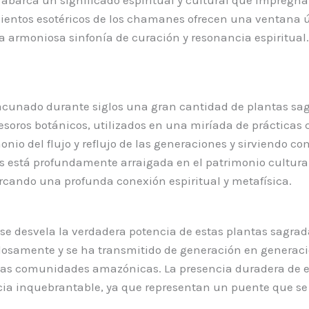
mientos esotéricos de los chamanes ofrecen una ventana ú
una armoniosa sinfonía de curación y resonancia espiritual.
cunado durante siglos una gran cantidad de plantas sag
soros botánicos, utilizados en una miríada de prácticas cu
io del flujo y reflujo de las generaciones y sirviendo com
 está profundamente arraigada en el patrimonio cultural 
rcando una profunda conexión espiritual y metafísica.
e se desvela la verdadera potencia de estas plantas sagra
losamente y se ha transmitido de generación en generaci
 las comunidades amazónicas. La presencia duradera de est
ia inquebrantable, ya que representan un puente que se e