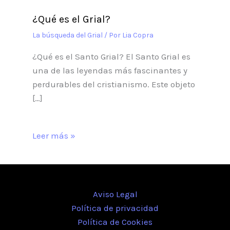
¿Qué es el Grial?
La búsqueda del Grial
/ Por
Lia Copra
¿Qué es el Santo Grial? El Santo Grial es
una de las leyendas más fascinantes y
perdurables del cristianismo. Este objeto
[…]
Leer más »
Aviso Legal
Política de privacidad
Política de Cookies