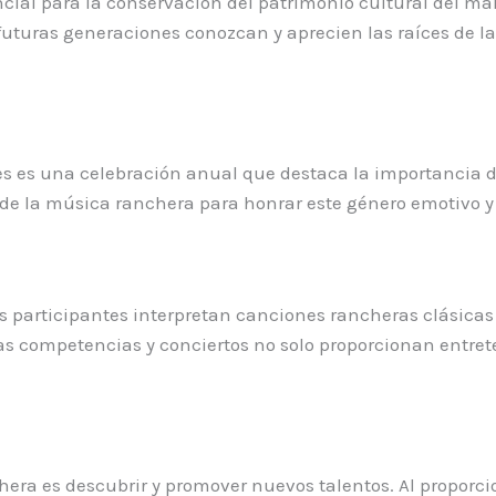
ncial para la conservación del patrimonio cultural del mar
s futuras generaciones conozcan y aprecien las raíces de 
es es una celebración anual que destaca la importancia d
de la música ranchera para honrar este género emotivo y s
os participantes interpretan canciones rancheras clásica
stas competencias y conciertos no solo proporcionan entr
hera es descubrir y promover nuevos talentos. Al proporci