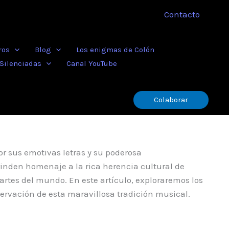
Contacto
ros
Blog
Los enigmas de Colón
 Silenciadas
Canal YouTube
Colaborar
r sus emotivas letras y su poderosa
rinden homenaje a la rica herencia cultural de
rtes del mundo. En este artículo, exploraremos los
servación de esta maravillosa tradición musical.