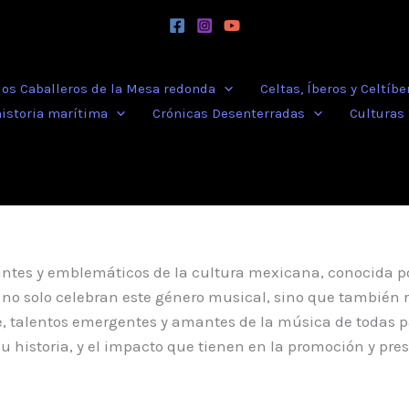
 los Caballeros de la Mesa redonda
Celtas, Íberos y Celtíbe
historia marítima
Crónicas Desenterradas
Culturas
ntes y emblemáticos de la cultura mexicana, conocida po
 no solo celebran este género musical, sino que también 
, talentos emergentes y amantes de la música de todas pa
u historia, y el impacto que tienen en la promoción y pre