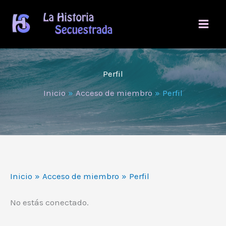
Ir
al
contenido
Perfil
Inicio
Acceso de miembro
Perfil
Inicio
Acceso de miembro
Perfil
No estás conectado.