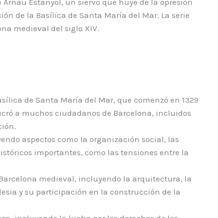
 Arnau Estanyol, un siervo que huye de la opresión
ión de la Basílica de Santa María del Mar. La serie
ona medieval del siglo XIV.
 Basílica de Santa María del Mar, que comenzó en 1329
olucró a muchos ciudadanos de Barcelona, incluidos
ción.
luyendo aspectos como la organización social, las
istóricos importantes, como las tensiones entre la
 Barcelona medieval, incluyendo la arquitectura, la
lesia y su participación en la construcción de la
poca, incluyendo la lucha por los derechos de los