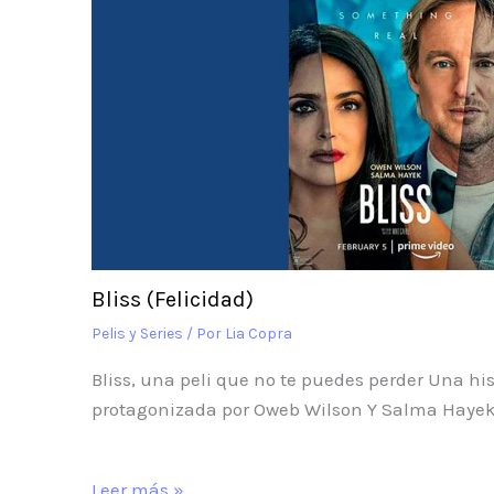
Bliss (Felicidad)
Pelis y Series
/ Por
Lia Copra
Bliss, una peli que no te puedes perder Una hi
protagonizada por Oweb Wilson Y Salma Hayek. 
Leer más »