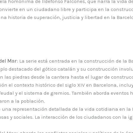
ela homónima de Ildefonso Falcones, que narra la vida de
nvierte en un ciudadano libre y participa en la construcc
na historia de superación, justicia y libertad en la Barcel
del Mar
: La serie está centrada en la construcción de la
emplo destacado del gótico catalán y su construcción inv
n las piedras desde la cantera hasta el lugar de construc
isión el contexto histórico del siglo XIV en Barcelona, inc
feudal y el sistema de gremios. También aborda eventos h
aron a la población.
ce una representación detallada de la vida cotidiana en la
osas y sociales. La interacción de los ciudadanos con la ig
del Mar» aborda los conflictos sociales y políticos de la é