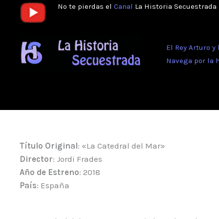
Ir
No te pierdas el
Canal
La Historia Secuestrada
al
contenido
El Rey Arturo y
Navega por la 
Título Original
: «La Catedral del Mar»
Director
: Jordi Frades
Año de Estreno
: 2018
País
: España