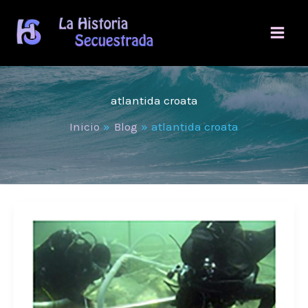
Ir
al
contenido
atlantida croata
Inicio
Blog
atlantida croata
Hallan
bajo
el
mar,
la