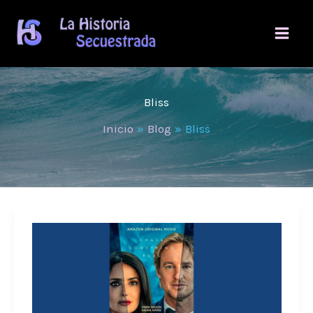
Ir
al
contenido
Bliss
Inicio
Blog
Bliss
Bliss
(Felicidad)