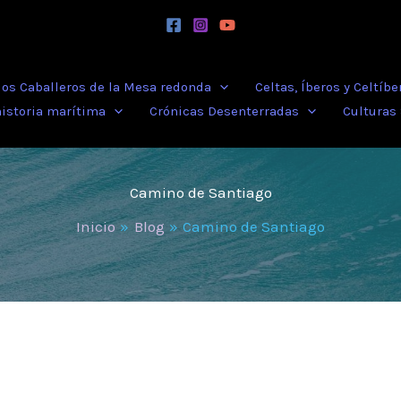
 los Caballeros de la Mesa redonda
Celtas, Íberos y Celtíbe
historia marítima
Crónicas Desenterradas
Culturas
Camino de Santiago
Inicio
Blog
Camino de Santiago