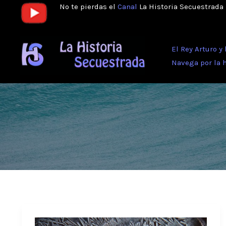
Ir
No te pierdas el
Canal
La Historia Secuestrada
al
contenido
El Rey Arturo y
Navega por la 
¿Qué