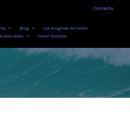
Contacto
ros
Blog
Los enigmas de Colón
 Silenciadas
Canal YouTube