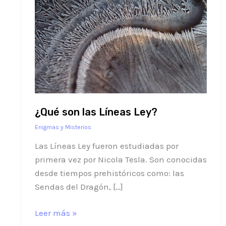
son
las
Líneas
Ley?
¿Qué son las Líneas Ley?
Enigmas y Misterios
Las Líneas Ley fueron estudiadas por
primera vez por Nicola Tesla. Son conocidas
desde tiempos prehistóricos como: las
Sendas del Dragón, […]
Leer más »