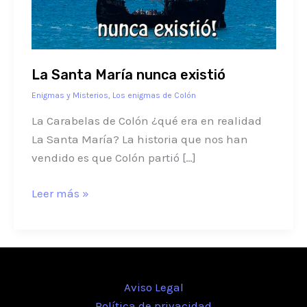
La Santa María nunca existió
Enigmas y Misterios
,
Los enigmas de Colón
La Carabelas de Colón ¿qué era en realidad
La Santa María? La historia que nos han
vendido es que Colón partió […]
Leer más »
Aviso Legal
Política de privacidad