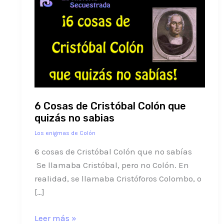
Cosas
de
Cristóbal
Colón
que
quizás
no
6 Cosas de Cristóbal Colón que
sabias
quizás no sabias
Los enigmas de Colón
6 cosas de Cristóbal Colón que no sabías
Se llamaba Cristóbal, pero no Colón. En
realidad, se llamaba Cristóforos Colombo, o
[…]
Leer más »