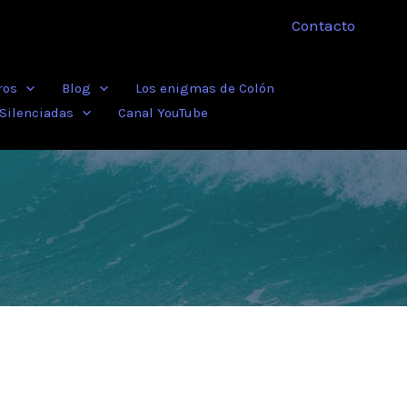
Contacto
ros
Blog
Los enigmas de Colón
 Silenciadas
Canal YouTube