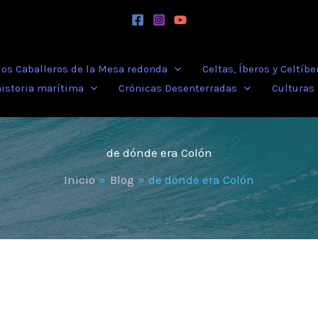
 los Caballeros de la Mesa redonda
Celtas, Íberos y Celtíbe
historia marítima
Crónicas Desenterradas
Culturas
de dónde era Colón
Inicio
Blog
de dónde era Colón