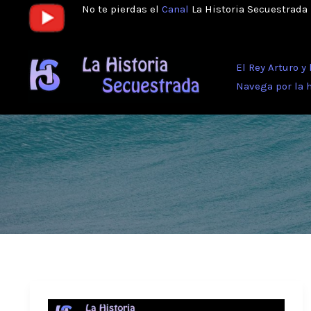
Ir
No te pierdas el
Canal
La Historia Secuestrada
al
contenido
El Rey Arturo y
Navega por la 
6