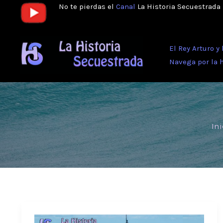
Ir
No te pierdas el
Canal
La Historia Secuestrada
al
contenido
El Rey Arturo y
Navega por la 
Ini
La