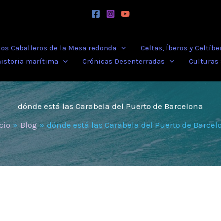
 los Caballeros de la Mesa redonda
Celtas, Íberos y Celtíbe
historia marítima
Crónicas Desenterradas
Culturas
dónde está las Carabela del Puerto de Barcelona
cio
Blog
dónde está las Carabela del Puerto de Barcel