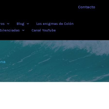
Contacto
ros
Blog
Los enigmas de Colón
 Silenciadas
Canal YouTube
ona