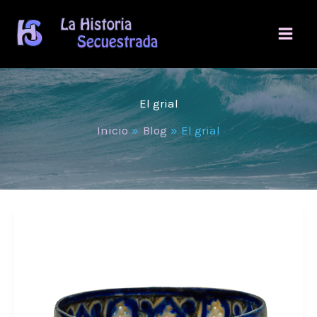
Ir
al
contenido
El grial
Inicio
Blog
El grial
¿Qué
es
el
Grial?