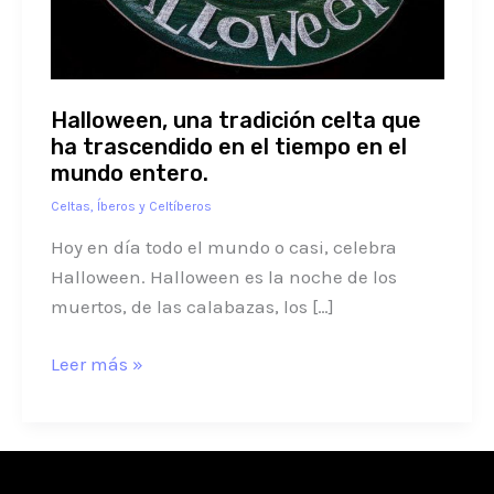
ha
trascendido
en
el
Halloween, una tradición celta que
tiempo
ha trascendido en el tiempo en el
en
mundo entero.
el
Celtas, Íberos y Celtíberos
mundo
Hoy en día todo el mundo o casi, celebra
entero.
Halloween. Halloween es la noche de los
muertos, de las calabazas, los […]
Leer más »