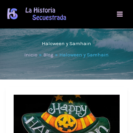
Ir
al
contenido
Haloween y Samhain
Inicio
Blog
Haloween y Samhain
Halloween,
una
tradición
celta
que