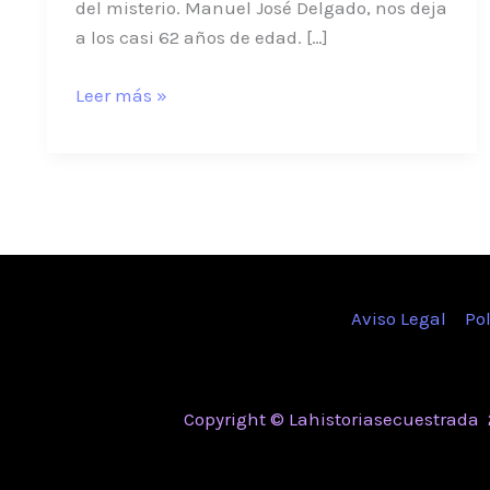
del misterio. Manuel José Delgado, nos deja
a los casi 62 años de edad. […]
Leer más »
Aviso Legal
Po
Copyright © Lahistoriasecuestrada 