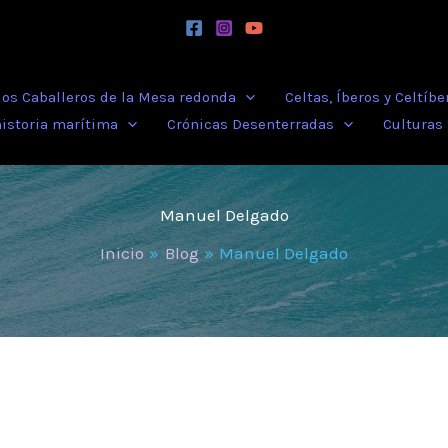
 los Caballeros de la Mesa redonda
Celtas, Íberos y Celtíbe
historia marítima
Crónicas Desenterradas
Culturas
Manuel Delgado
Inicio
Blog
Manuel Delgado