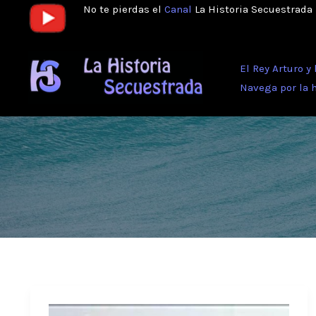
Ir
No te pierdas el
Canal
La Historia Secuestrada
al
contenido
El Rey Arturo y
Navega por la 
Adiós