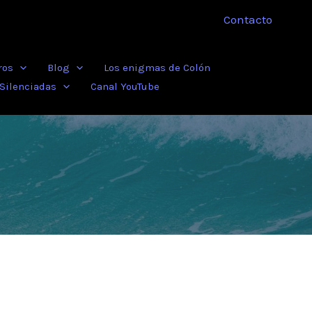
Contacto
ros
Blog
Los enigmas de Colón
 Silenciadas
Canal YouTube