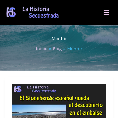
Ir
al
contenido
Menhir
Inicio
Blog
Menhir
El
Stonehenge
español
emerge
de