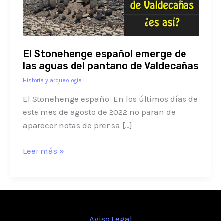
las
aguas
del
pantano
El Stonehenge español emerge de
de
las aguas del pantano de Valdecañas
Valdecañas
Historia y arqueología
El Stonehenge español En los últimos días de
este mes de agosto de 2022 no paran de
aparecer notas de prensa […]
Leer más »
Aviso Legal