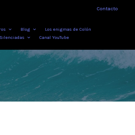
Contacto
ros
Blog
Los enigmas de Colón
 Silenciadas
Canal YouTube