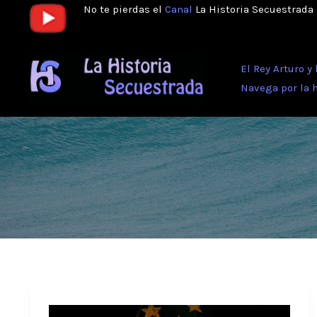
Ir
No te pierdas el
Canal
La Historia Secuestrada
al
contenido
El Rey Arturo y
Navega por la 
Halloween,