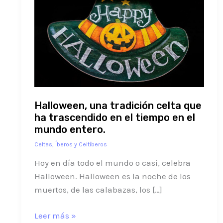
una
tradición
celta
que
ha
trascendido
en
Halloween, una tradición celta que
el
ha trascendido en el tiempo en el
tiempo
mundo entero.
en
el
Celtas, Íberos y Celtíberos
mundo
Hoy en día todo el mundo o casi, celebra
entero.
Halloween. Halloween es la noche de los
muertos, de las calabazas, los […]
Leer más »