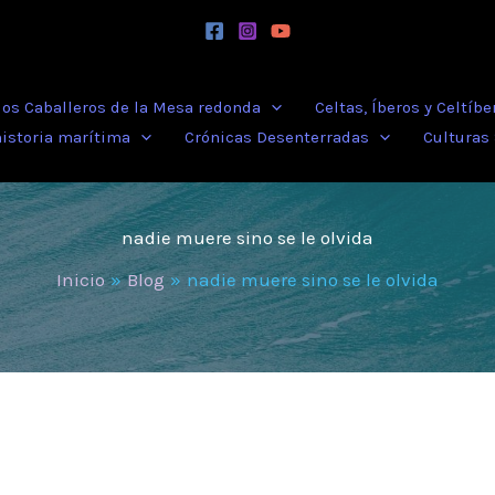
 los Caballeros de la Mesa redonda
Celtas, Íberos y Celtíbe
historia marítima
Crónicas Desenterradas
Culturas
nadie muere sino se le olvida
Inicio
Blog
nadie muere sino se le olvida