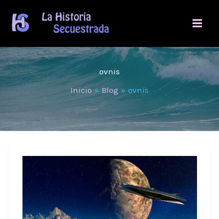
Ir
al
contenido
ovnis
Inicio
Blog
ovnis
Día
internacional
de
los
OVNIS