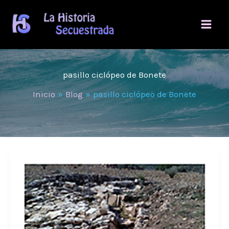
Ir
al
contenido
pasillo ciclópeo de Bonete
Inicio
Blog
pasillo ciclópeo de Bonete
El
CSIC
subraya
la
singularidad