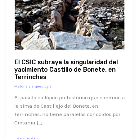
del
yacimiento
Castillo
de
Bonete,
en
Terrinches
El CSIC subraya la singularidad del
yacimiento Castillo de Bonete, en
Terrinches
Historia y arqueología
El pasillo ciclópeo prehistórico que conduce a
la sima de Castillejo del Bonete, en
Terrinches, no tiene paralelos conocidos por
Oretania […]
Leer más »