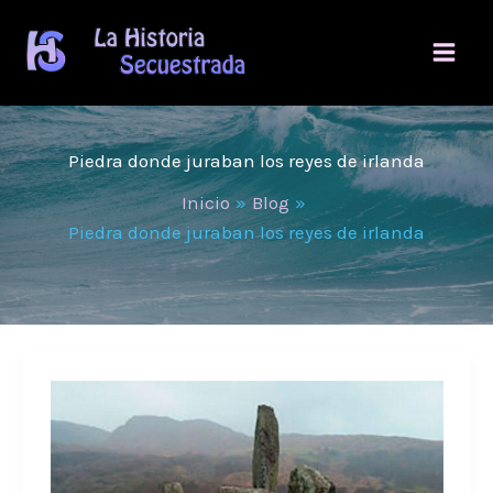
Ir
al
contenido
Piedra donde juraban los reyes de irlanda
Inicio
Blog
Piedra donde juraban los reyes de irlanda
La
Colina
de
Tara,