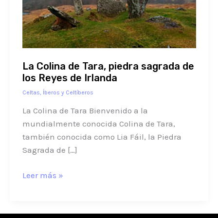
piedra
sagrada
de
los
Reyes
La Colina de Tara, piedra sagrada de
de
los Reyes de Irlanda
Irlanda
Celtas, Íberos y Celtíberos
La Colina de Tara Bienvenido a la
mundialmente conocida Colina de Tara,
también conocida como Lia Fáil, la Piedra
Sagrada de […]
Leer más »