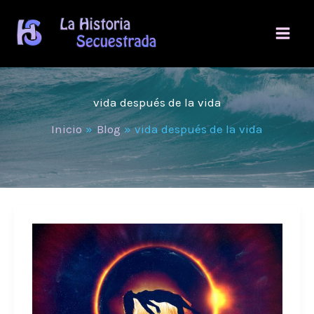
Ir
al
contenido
vida después de la vida
Inicio
Blog
vida después de la vida
Casos
extraños
de
posibles
reencarnaciones