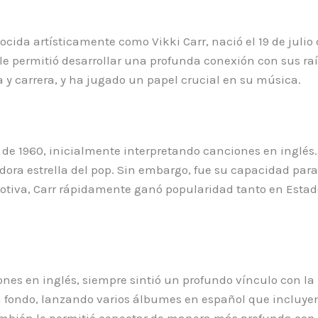
cida artísticamente como Vikki Carr, nació el 19 de julio
ue le permitió desarrollar una profunda conexión con sus 
a y carrera, y ha jugado un papel crucial en su música.
de 1960, inicialmente interpretando canciones en inglés.
ora estrella del pop. Sin embargo, fue su capacidad para
 emotiva, Carr rápidamente ganó popularidad tanto en Est
nes en inglés, siempre sintió un profundo vínculo con la m
a fondo, lanzando varios álbumes en español que incluyen
también le permitió conectar de manera más profunda con