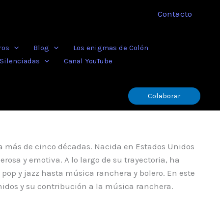
Contacto
ros
Blog
Los enigmas de Colón
 Silenciadas
Canal YouTube
Colaborar
rca más de cinco décadas. Nacida en Estados Unidos
sa y emotiva. A lo largo de su trayectoria, ha
pop y jazz hasta música ranchera y bolero. En este
nidos y su contribución a la música ranchera.