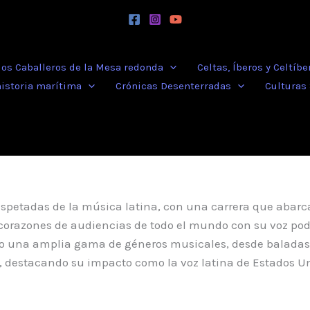
 los Caballeros de la Mesa redonda
Celtas, Íberos y Celtíbe
historia marítima
Crónicas Desenterradas
Culturas
respetadas de la música latina, con una carrera que aba
razones de audiencias de todo el mundo con su voz podero
do una amplia gama de géneros musicales, desde baladas 
arr, destacando su impacto como la voz latina de Estados U