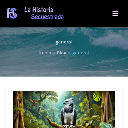
Ir
al
contenido
general
Inicio
Blog
general
El
Águila
Harpía
del
Amazonas: