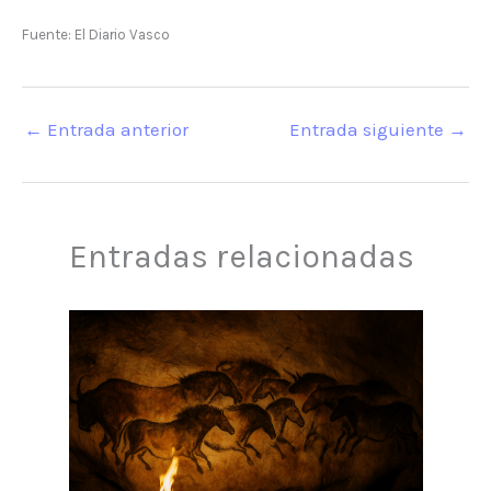
Fuente: El Diario Vasco
←
Entrada anterior
Entrada siguiente
→
Entradas relacionadas