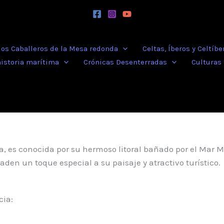
 los Caballeros de la Mesa redonda
Celtas, Íberos y Celtíbe
historia marítima
Crónicas Desenterradas
Culturas
a, es conocida por su hermoso litoral bañado por el Mar M
den un toque especial a su paisaje y atractivo turístico.
cia: