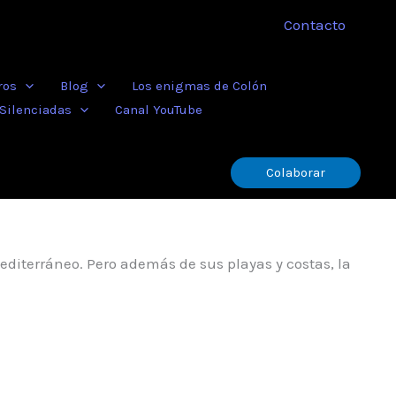
Contacto
ros
Blog
Los enigmas de Colón
 Silenciadas
Canal YouTube
Colaborar
editerráneo. Pero además de sus playas y costas, la