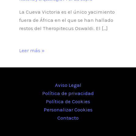
La Cueva Victoria es el único yacimiento
fuera de África en el que se han hallado
restos del Theropitecus Oswaldi. El […]
Leer más »
Aviso Legal
Política de privacidad
Política de Cookies
Personalizar Cookies
Contacto