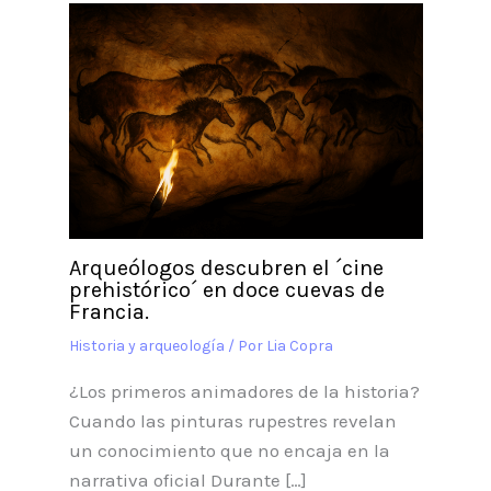
Arqueólogos descubren el ´cine
prehistórico´ en doce cuevas de
Francia.
Historia y arqueología
/ Por
Lia Copra
¿Los primeros animadores de la historia?
Cuando las pinturas rupestres revelan
un conocimiento que no encaja en la
narrativa oficial Durante […]